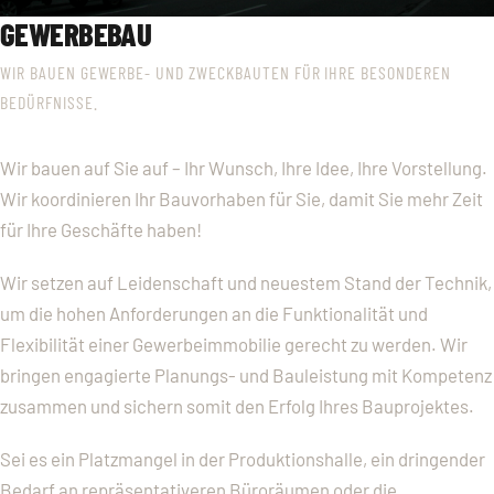
GEWERBEBAU
WIR BAUEN GEWERBE- UND ZWECKBAUTEN FÜR IHRE BESONDEREN
BEDÜRFNISSE.
Wir bauen auf Sie auf – Ihr Wunsch, Ihre Idee, Ihre Vorstellung.
Wir koordinieren Ihr Bauvorhaben für Sie, damit Sie mehr Zeit
für Ihre Geschäfte haben!
Wir setzen auf Leidenschaft und neuestem Stand der Technik,
um die hohen Anforderungen an die Funktionalität und
Flexibilität einer Gewerbeimmobilie gerecht zu werden. Wir
bringen engagierte Planungs- und Bauleistung mit Kompetenz
zusammen und sichern somit den Erfolg Ihres Bauprojektes.
Sei es ein Platzmangel in der Produktionshalle, ein dringender
Bedarf an repräsentativeren Büroräumen oder die