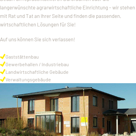
langerwünschte agrarwirtschaftliche Einrichtung – wir stehen
mit Rat und Tat an Ihrer Seite und finden die passenden,
wirtschaftlichen Lösungen für Sie!
Auf uns können Sie sich verlassen!
Gaststättenbau
Gewerbehallen / Industriebau
Landwirtschaftliche Gebäude
Verwaltungsgebäude