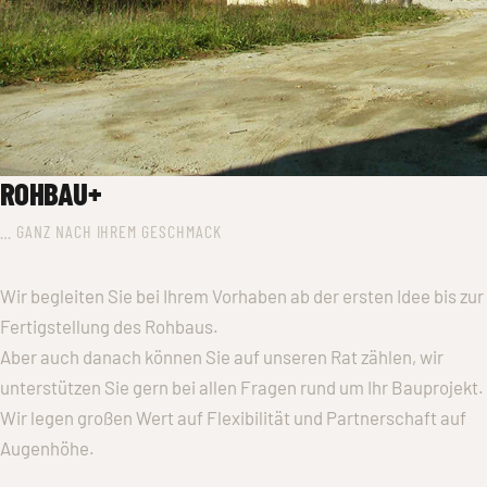
ROHBAU+
… GANZ NACH IHREM GESCHMACK
Wir begleiten Sie bei Ihrem Vorhaben ab der ersten Idee bis zur
Fertigstellung des Rohbaus.
Aber auch danach können Sie auf unseren Rat zählen, wir
unterstützen Sie gern bei allen Fragen rund um Ihr Bauprojekt.
Wir legen großen Wert auf Flexibilität und Partnerschaft auf
Augenhöhe.