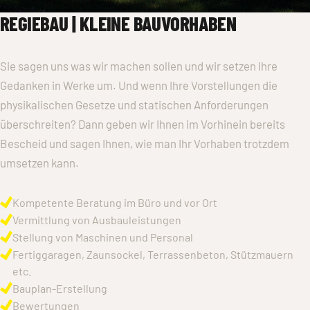
REGIEBAU | KLEINE BAUVORHABEN
Sie sagen uns was wir machen sollen und wir setzen Ihre
Gedanken in Werke um. Und wenn Ihre Vorstellungen die
physikalischen Gesetze und statischen Anforderungen
überschreiten? Dann geben wir Ihnen im Vorhinein bereits
Bescheid und sagen Ihnen, wie man Ihr Vorhaben trotzdem
umsetzen kann.
Kompetente Beratung im Büro und vor Ort
Vermittlung von Ausbauleistungen
Stellung von Maschinen und Personal
Fertiggaragen, Zaunsockel, Terrassenbeton, Stützmauern
etc.
Bauplan-Erstellung
Bewertungen