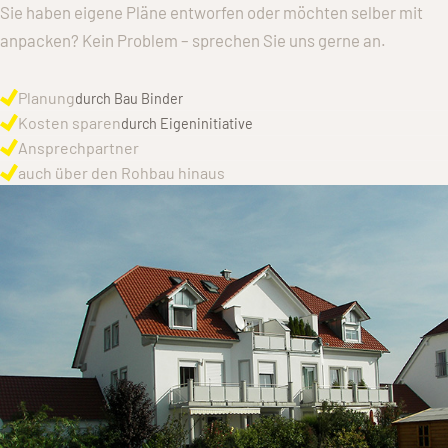
Sie haben eigene Pläne entworfen oder möchten selber mit
anpacken? Kein Problem – sprechen Sie uns gerne an.
Planung
durch Bau Binder
Kosten sparen
durch Eigeninitiative
Ansprechpartner
auch über den Rohbau hinaus