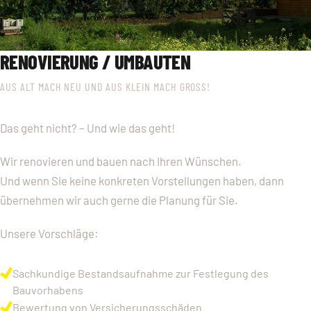
RENOVIERUNG / UMBAUTEN
AUS ALT MACH NEU UND AUS KLEIN MACH GROSS!
Das geht nicht? – Und wie das geht!
Wir renovieren und bauen nach Ihren Wünschen.
Und wenn Sie keine konkreten Vorstellungen haben, dann
übernehmen wir auch gerne die Planung für Sie.
Unsere Vorschläge:
Sachkundige Bestandsaufnahme zur Festlegung des
Bauvorhabens
Bewertung von Versicherungsschäden