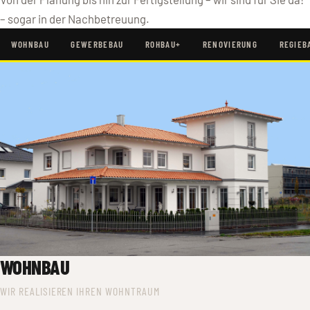
– sogar in der Nachbetreuung.
WOHNBAU
GEWERBEBAU
ROHBAU+
RENOVIERUNG
REGIEB
WOHNBAU
WIR REALISIEREN IHREN WOHNTRAUM